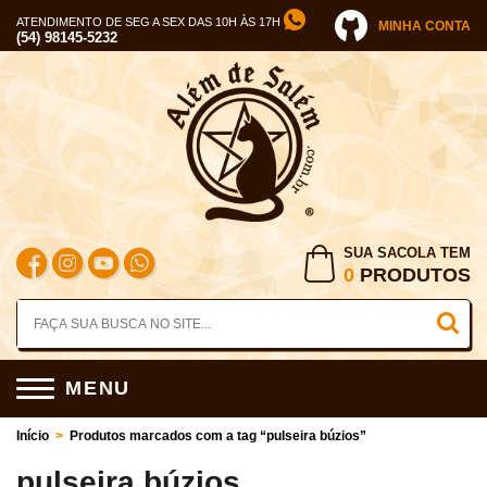
ATENDIMENTO DE SEG A SEX DAS 10H ÀS 17H
MINHA CONTA
(54) 98145-5232
SUA SACOLA TEM
0
PRODUTOS
MENU
Início
>
Produtos marcados com a tag “pulseira búzios”
pulseira búzios