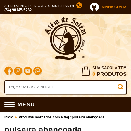
ATENDIMENTO DE SEG A SEX DAS 10H ÀS 17H
MINHA CONTA
(54) 98145-5232
SUA SACOLA TEM
0
PRODUTOS
MENU
Início
>
Produtos marcados com a tag “pulseira abençoada”
pulseira abençoada