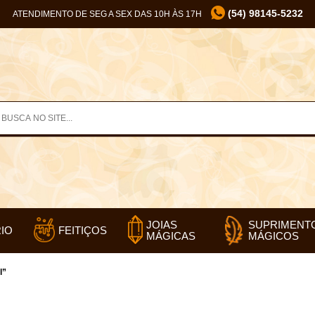
(54) 98145-5232
ATENDIMENTO DE SEG A SEX DAS 10H ÀS 17H
SUPRIMENT
JOIAS
IO
FEITIÇOS
MÁGICOS
MÁGICAS
l”