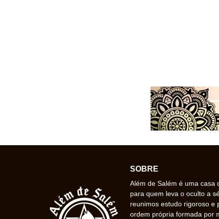
SOBRE
Além de Salém é uma casa de
para quem leva o oculto a s
reunimos estudo rigoroso e 
ordem própria formada por