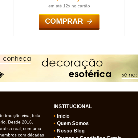
em até 12x no cartão
COMPRAR
INSTITUCIONAL
 tradição viva, feita
Início
ério. Desde 2016,
Quem Somos
prática real, com uma
Nosso Blog
 membros com décadas