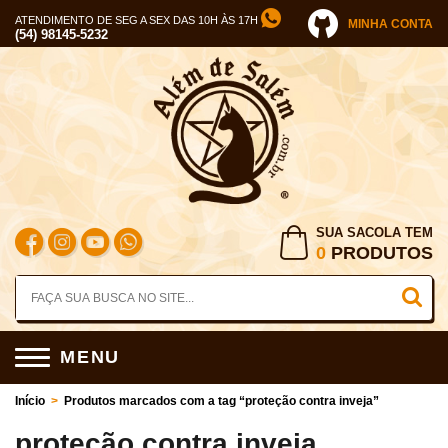
ATENDIMENTO DE SEG A SEX DAS 10H ÀS 17H
MINHA CONTA
(54) 98145-5232
SUA SACOLA TEM
0
PRODUTOS
MENU
Início
>
Produtos marcados com a tag “proteção contra inveja”
proteção contra inveja