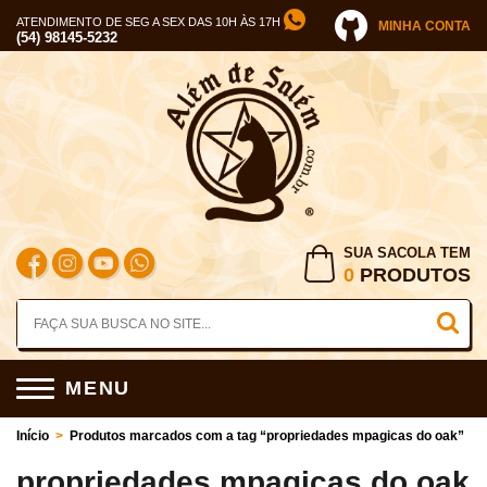
ATENDIMENTO DE SEG A SEX DAS 10H ÀS 17H
MINHA CONTA
(54) 98145-5232
SUA SACOLA TEM
0
PRODUTOS
MENU
Início
>
Produtos marcados com a tag “propriedades mpagicas do oak”
propriedades mpagicas do oak