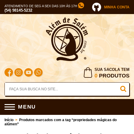
ATENDIMENTO DE SEG A SEX DAS 10H ÀS 17H
MINHA CONTA
(54) 98145-5232
SUA SACOLA TEM
0
PRODUTOS
MENU
Início
>
Produtos marcados com a tag “propriedades mágicas do
alúmen”