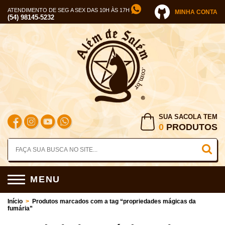
ATENDIMENTO DE SEG A SEX DAS 10H ÀS 17H
MINHA CONTA
(54) 98145-5232
SUA SACOLA TEM
0
PRODUTOS
MENU
Início
>
Produtos marcados com a tag “propriedades mágicas da
fumária”