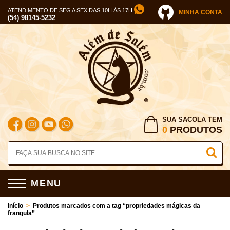
ATENDIMENTO DE SEG A SEX DAS 10H ÀS 17H
MINHA CONTA
(54) 98145-5232
SUA SACOLA TEM
0
PRODUTOS
MENU
Início
>
Produtos marcados com a tag “propriedades mágicas da
frangula”