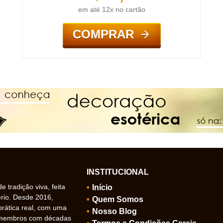
em até 12x no cartão
COMPRAR
INSTITUCIONAL
 tradição viva, feita
Início
ério. Desde 2016,
Quem Somos
prática real, com uma
Nosso Blog
 membros com décadas