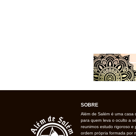
SOBRE
Além de Salém é uma casa de
para quem leva o oculto a s
reunimos estudo rigoroso e 
ordem própria formada por