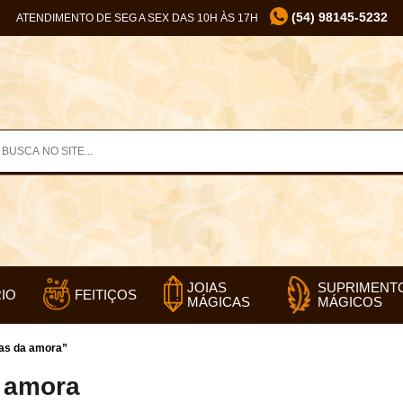
(54) 98145-5232
ATENDIMENTO DE SEG A SEX DAS 10H ÀS 17H
SUPRIMENT
JOIAS
IO
FEITIÇOS
MÁGICOS
MÁGICAS
as da amora”
 amora