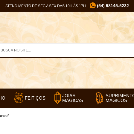
(54) 98145-5232
ATENDIMENTO DE SEG A SEX DAS 10H ÀS 17H
SUPRIMENT
JOIAS
IO
FEITIÇOS
MÁGICOS
MÁGICAS
enso”