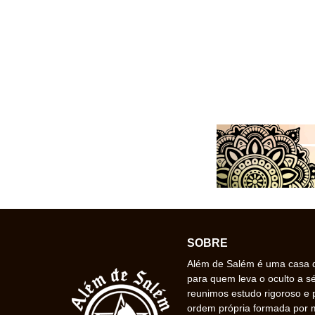
SOBRE
Além de Salém é uma casa de
para quem leva o oculto a s
reunimos estudo rigoroso e 
ordem própria formada por