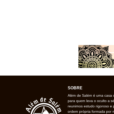
SOBRE
Além de Salém é uma casa de
para quem leva o oculto a s
reunimos estudo rigoroso e 
ordem própria formada por