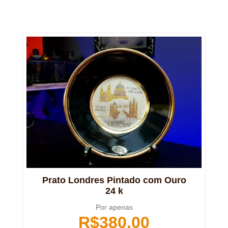
Prato Londres Pintado com Ouro
24 k
Por apenas
R$
380,00