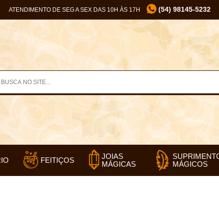
(54) 98145-5232
ATENDIMENTO DE SEG A SEX DAS 10H ÀS 17H
SUPRIMENT
JOIAS
IO
FEITIÇOS
MÁGICOS
MÁGICAS