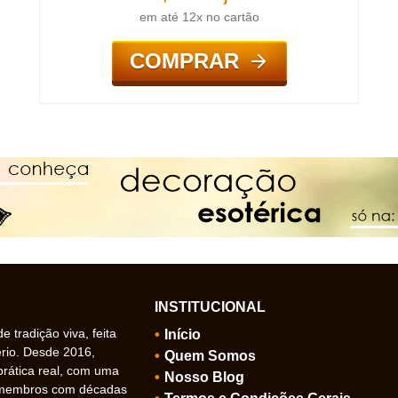
em até 12x no cartão
COMPRAR
INSTITUCIONAL
 tradição viva, feita
Início
ério. Desde 2016,
Quem Somos
prática real, com uma
Nosso Blog
 membros com décadas