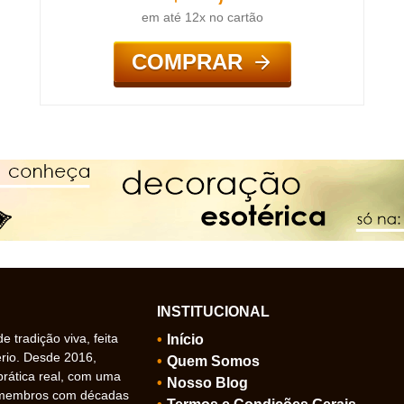
em até 12x no cartão
COMPRAR
INSTITUCIONAL
 tradição viva, feita
Início
ério. Desde 2016,
Quem Somos
prática real, com uma
Nosso Blog
 membros com décadas