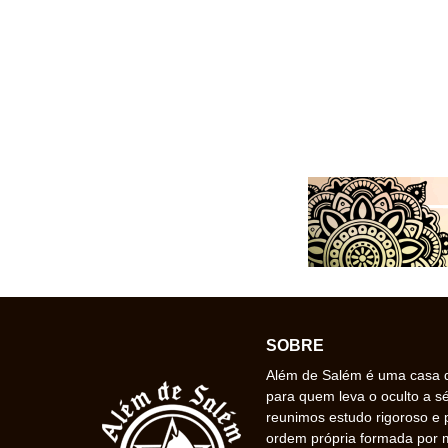
SOBRE
Além de Salém é uma casa de
para quem leva o oculto a s
reunimos estudo rigoroso e 
ordem própria formada por