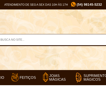
(54) 98145-5232
ATENDIMENTO DE SEG A SEX DAS 10H ÀS 17H
SUPRIMENT
JOIAS
IO
FEITIÇOS
MÁGICOS
MÁGICAS