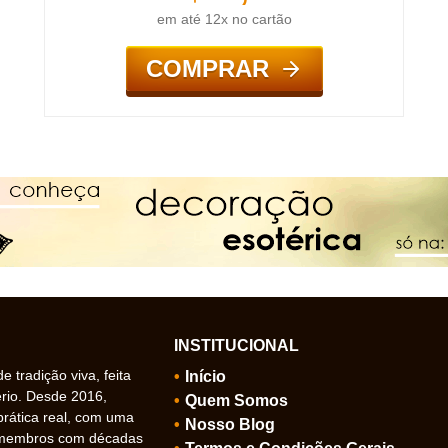
em até 12x no cartão
COMPRAR
INSTITUCIONAL
 tradição viva, feita
Início
ério. Desde 2016,
Quem Somos
prática real, com uma
Nosso Blog
 membros com décadas