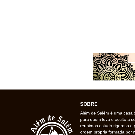
SOBRE
Além de Salém é uma casa de
para quem leva o oculto a s
reunimos estudo rigoroso e 
ordem própria formada por