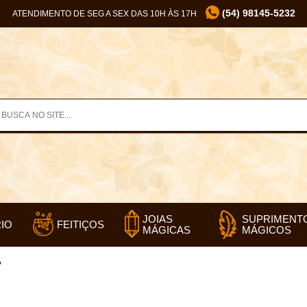
(54) 98145-5232
ATENDIMENTO DE SEG A SEX DAS 10H ÀS 17H
SUPRIMENT
JOIAS
IO
FEITIÇOS
MÁGICOS
MÁGICAS
”