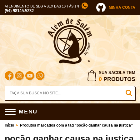
ATENDIMENTO DE SEG A SEX DAS 10H ÀS 17H
MINHA CONTA
(54) 98145-5232
SUA SACOLA TEM
0
PRODUTOS
MENU
Início
>
Produtos marcados com a tag “poção ganhar causa na justiça”
poção ganhar causa na justiça