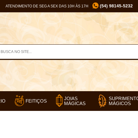
(54) 98145-5232
ATENDIMENTO DE SEG A SEX DAS 10H ÀS 17H
SUPRIMENT
JOIAS
IO
FEITIÇOS
MÁGICOS
MÁGICAS