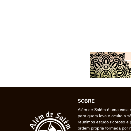
SOBRE
Além de Salém é uma casa de
para quem leva o oculto a s
reunimos estudo rigoroso e 
ordem própria formada por