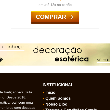
em até 12x no cartão
COMPRAR
INSTITUCIONAL
 tradição viva, feita
Início
ério. Desde 2016,
Quem Somos
prática real, com uma
Nosso Blog
 membros com décadas