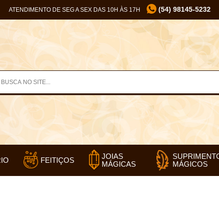
(54) 98145-5232
ATENDIMENTO DE SEG A SEX DAS 10H ÀS 17H
SUPRIMENT
JOIAS
IO
FEITIÇOS
MÁGICOS
MÁGICAS