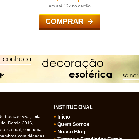
em até 12x no cartão
COMPRAR
INSTITUCIONAL
 tradição viva, feita
Início
ério. Desde 2016,
Quem Somos
prática real, com uma
Nosso Blog
 membros com décadas