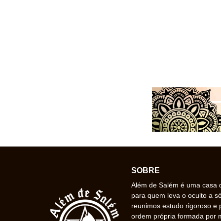
SOBRE
Além de Salém é uma casa de
para quem leva o oculto a s
reunimos estudo rigoroso e 
ordem própria formada por