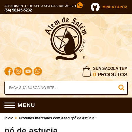
ATENDIMENTO DE SEG A SEX DAS 10H ÀS 17H
MINHA CONTA
(54) 98145-5232
SUA SACOLA TEM
0
PRODUTOS
MENU
Início
>
Produtos marcados com a tag “pó de astucia”
pó de astucia