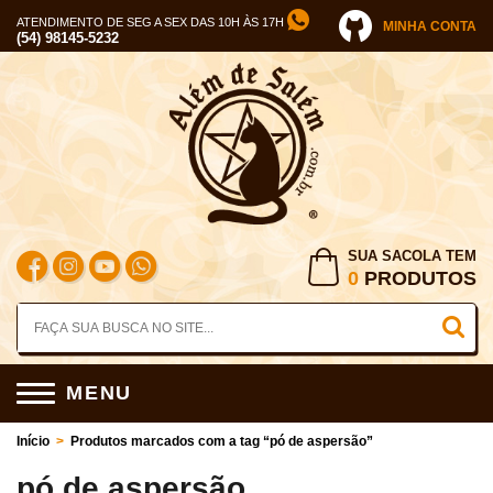
ATENDIMENTO DE SEG A SEX DAS 10H ÀS 17H
MINHA CONTA
(54) 98145-5232
SUA SACOLA TEM
0
PRODUTOS
MENU
Início
>
Produtos marcados com a tag “pó de aspersão”
pó de aspersão