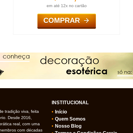
em até 12x no cartão
COMPRAR
INSTITUCIONAL
 tradição viva, feita
Início
ério. Desde 2016,
Quem Somos
prática real, com uma
Nosso Blog
 membros com décadas