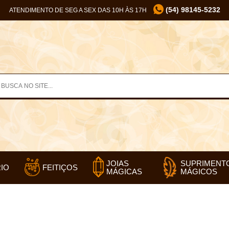
(54) 98145-5232
ATENDIMENTO DE SEG A SEX DAS 10H ÀS 17H
SUPRIMENT
JOIAS
IO
FEITIÇOS
MÁGICOS
MÁGICAS