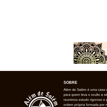
SOBRE
Além de Salém é uma casa de
para quem leva o oculto a s
reunimos estudo rigoroso e 
ordem própria formada por