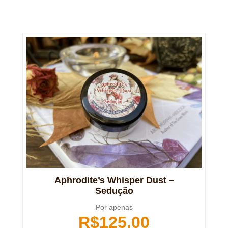
Aphrodite’s Whisper Dust –
Sedução
Por apenas
R$
125,00