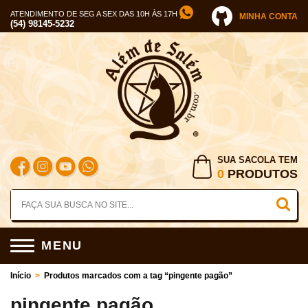
ATENDIMENTO DE SEG A SEX DAS 10H ÀS 17H
MINHA CONTA
(54) 98145-5232
SUA SACOLA TEM
0
PRODUTOS
MENU
Início
>
Produtos marcados com a tag “pingente pagão”
pingente pagão