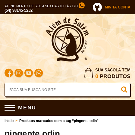
ATENDIMENTO DE SEG A SEX DAS 10H ÀS 17H
MINHA CONTA
(54) 98145-5232
SUA SACOLA TEM
0
PRODUTOS
MENU
Início
>
Produtos marcados com a tag “pingente odin”
pingente odin