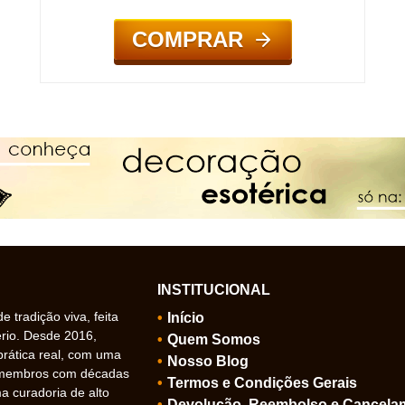
COMPRAR
INSTITUCIONAL
 tradição viva, feita
Início
ério. Desde 2016,
Quem Somos
prática real, com uma
Nosso Blog
 membros com décadas
Termos e Condições Gerais
 curadoria de alto
Devolução, Reembolso e Cancela