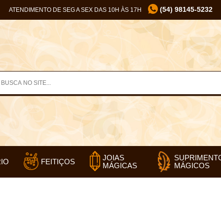
(54) 98145-5232
ATENDIMENTO DE SEG A SEX DAS 10H ÀS 17H
SUPRIMENT
JOIAS
IO
FEITIÇOS
MÁGICOS
MÁGICAS