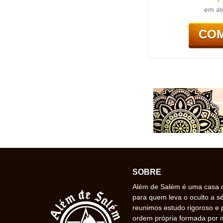
em at
CO
SOBRE
Além de Salém é uma casa de
para quem leva o oculto a s
reunimos estudo rigoroso e 
ordem própria formada por