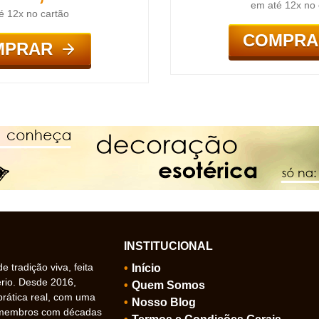
em até 12x no 
é 12x no cartão
COMPRA
MPRAR
INSTITUCIONAL
 tradição viva, feita
Início
ério. Desde 2016,
Quem Somos
prática real, com uma
Nosso Blog
 membros com décadas