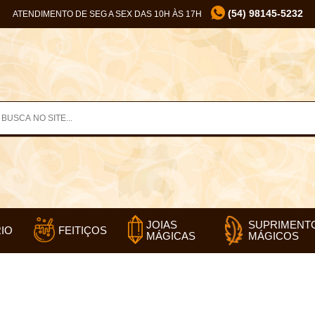
(54) 98145-5232
ATENDIMENTO DE SEG A SEX DAS 10H ÀS 17H
SUPRIMENT
JOIAS
IO
FEITIÇOS
MÁGICOS
MÁGICAS