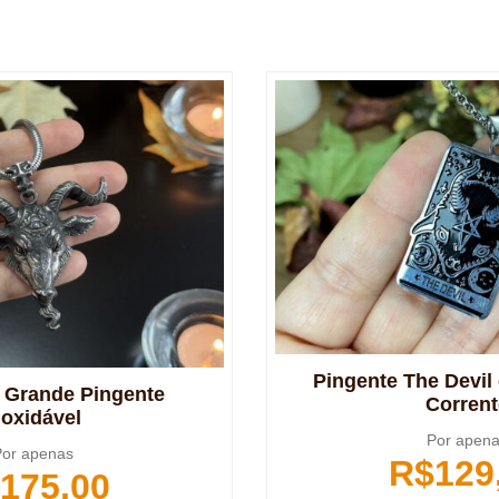
Pingente The Devil
Grande Pingente
Corrent
noxidável
Por apen
or apenas
R$
129
175,00