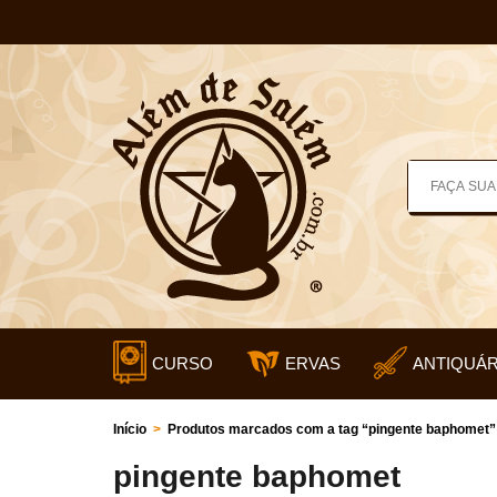
CURSO
ERVAS
ANTIQUÁR
Início
>
Produtos marcados com a tag “pingente baphomet”
pingente baphomet