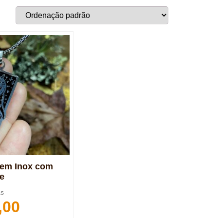
 em Inox com
e
as
,00