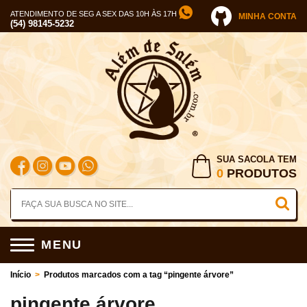
ATENDIMENTO DE SEG A SEX DAS 10H ÀS 17H
MINHA CONTA
(54) 98145-5232
SUA SACOLA TEM
0
PRODUTOS
MENU
Início
>
Produtos marcados com a tag “pingente árvore”
pingente árvore