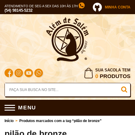
ATENDIMENTO DE SEG A SEX DAS 10H ÀS 17H
MINHA CONTA
(54) 98145-5232
SUA SACOLA TEM
0
PRODUTOS
MENU
Início
>
Produtos marcados com a tag “pilão de bronze”
pilão de bronze