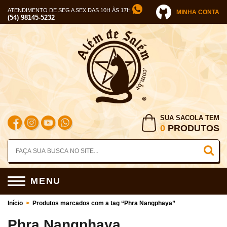
ATENDIMENTO DE SEG A SEX DAS 10H ÀS 17H
MINHA CONTA
(54) 98145-5232
SUA SACOLA TEM
0
PRODUTOS
MENU
Início
>
Produtos marcados com a tag “Phra Nangphaya”
Phra Nangphaya