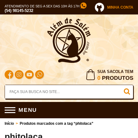
ATENDIMENTO DE SEG A SEX DAS 10H ÀS 17H
MINHA CONTA
(54) 98145-5232
SUA SACOLA TEM
0
PRODUTOS
MENU
Início
>
Produtos marcados com a tag “phitolaca”
phitolaca