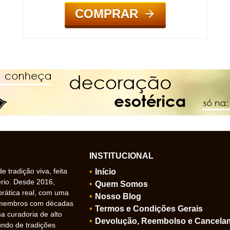
COMPRAR
INSTITUCIONAL
 tradição viva, feita
Início
ério. Desde 2016,
Quem Somos
prática real, com uma
Nosso Blog
 membros com décadas
Termos e Condições Gerais
 curadoria de alto
Devolução, Reembolso e Cancela
undo de tradições