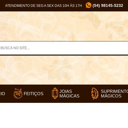
(54) 98145-5232
ATENDIMENTO DE SEG A SEX DAS 10H ÀS 17H
SUPRIMENT
JOIAS
IO
FEITIÇOS
MÁGICOS
MÁGICAS