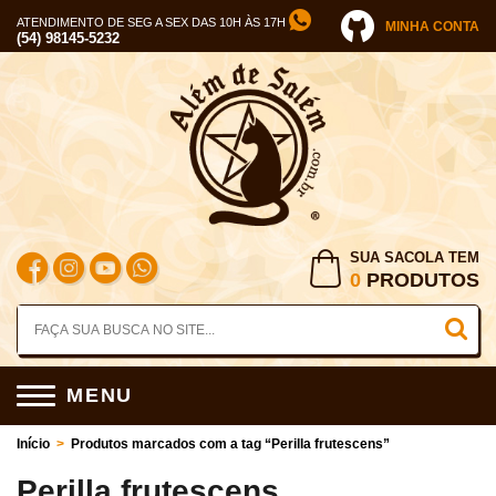
ATENDIMENTO DE SEG A SEX DAS 10H ÀS 17H
MINHA CONTA
(54) 98145-5232
SUA SACOLA TEM
0
PRODUTOS
MENU
Início
>
Produtos marcados com a tag “Perilla frutescens”
Perilla frutescens