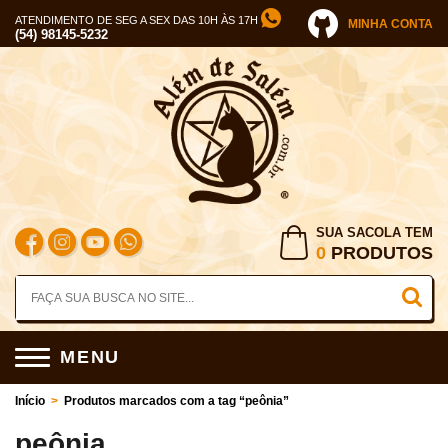
ATENDIMENTO DE SEG A SEX DAS 10H ÀS 17H
MINHA CONTA
(54) 98145-5232
SUA SACOLA TEM
0
PRODUTOS
MENU
Início
>
Produtos marcados com a tag “peônia”
peônia