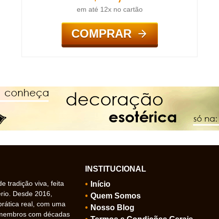
em até 12x no cartão
COMPRAR
INSTITUCIONAL
 tradição viva, feita
Início
ério. Desde 2016,
Quem Somos
prática real, com uma
Nosso Blog
 membros com décadas