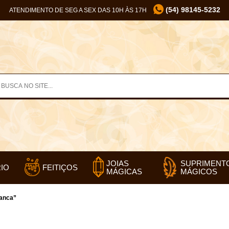
(54) 98145-5232
ATENDIMENTO DE SEG A SEX DAS 10H ÀS 17H
SUPRIMENT
JOIAS
IO
FEITIÇOS
MÁGICOS
MÁGICAS
ranca”