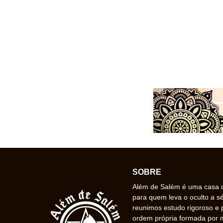
SOBRE
Além de Salém é uma casa de
para quem leva o oculto a s
reunimos estudo rigoroso e 
ordem própria formada por