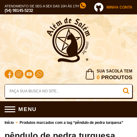
ATENDIMENTO DE SEG A SEX DAS 10H ÀS 17H
MINHA CONTA
(54) 98145-5232
SUA SACOLA TEM
0
PRODUTOS
MENU
Início
>
Produtos marcados com a tag “pêndulo de pedra turquesa”
pêndulo de pedra turquesa