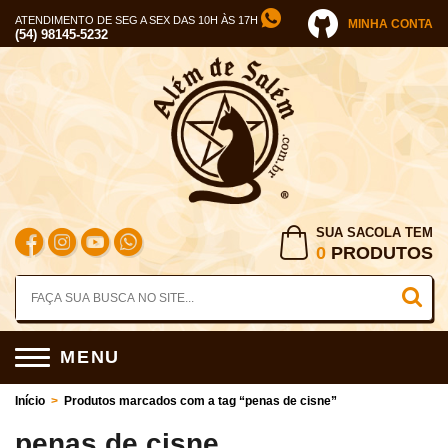
ATENDIMENTO DE SEG A SEX DAS 10H ÀS 17H
MINHA CONTA
(54) 98145-5232
SUA SACOLA TEM
0
PRODUTOS
MENU
Início
>
Produtos marcados com a tag “penas de cisne”
penas de cisne