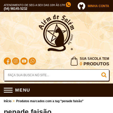
ATENDIMENTO DE SEG A SEX DAS 10H ÀS 17H
MINHA CONTA
(54) 98145-5232
SUA SACOLA TEM
0
PRODUTOS
MENU
Início
>
Produtos marcados com a tag “penade faisão”
penade faisão