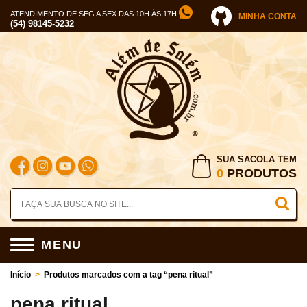
ATENDIMENTO DE SEG A SEX DAS 10H ÀS 17H
MINHA CONTA
(54) 98145-5232
SUA SACOLA TEM
0
PRODUTOS
MENU
Início
>
Produtos marcados com a tag “pena ritual”
pena ritual