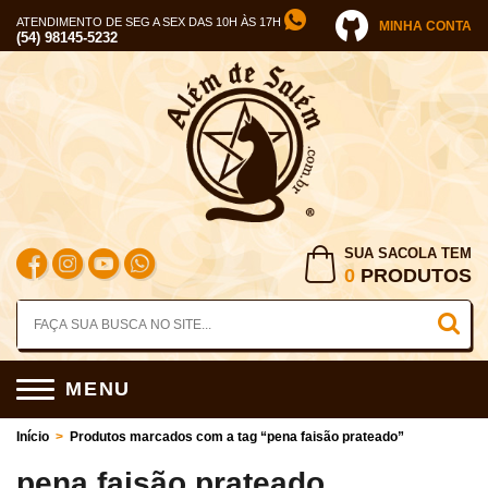
ATENDIMENTO DE SEG A SEX DAS 10H ÀS 17H
MINHA CONTA
(54) 98145-5232
SUA SACOLA TEM
0
PRODUTOS
MENU
Início
>
Produtos marcados com a tag “pena faisão prateado”
pena faisão prateado