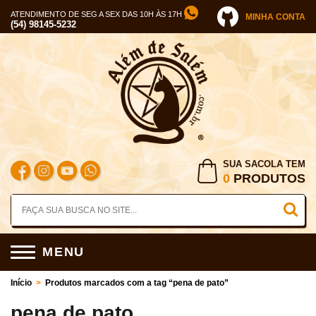
ATENDIMENTO DE SEG A SEX DAS 10H ÀS 17H
MINHA CONTA
(54) 98145-5232
SUA SACOLA TEM
0
PRODUTOS
MENU
Início
>
Produtos marcados com a tag “pena de pato”
pena de pato