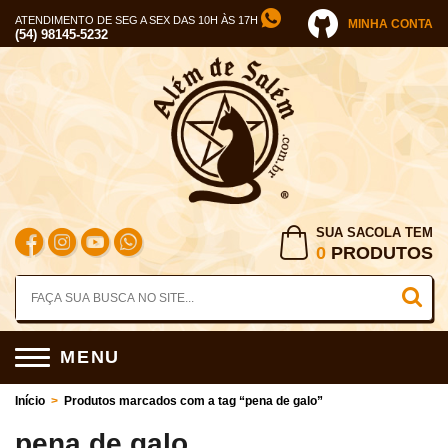
ATENDIMENTO DE SEG A SEX DAS 10H ÀS 17H
MINHA CONTA
(54) 98145-5232
SUA SACOLA TEM
0
PRODUTOS
MENU
Início
>
Produtos marcados com a tag “pena de galo”
pena de galo