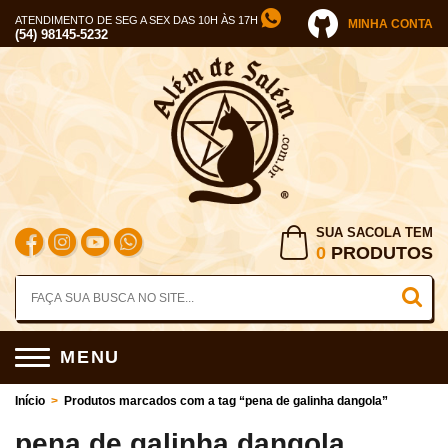
ATENDIMENTO DE SEG A SEX DAS 10H ÀS 17H
MINHA CONTA
(54) 98145-5232
SUA SACOLA TEM
0
PRODUTOS
MENU
Início
>
Produtos marcados com a tag “pena de galinha dangola”
pena de galinha dangola