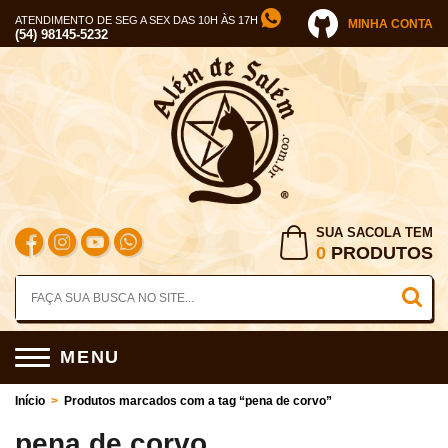
ATENDIMENTO DE SEG A SEX DAS 10H ÀS 17H
MINHA CONTA
(54) 98145-5232
SUA SACOLA TEM
0
PRODUTOS
MENU
Início
>
Produtos marcados com a tag “pena de corvo”
pena de corvo