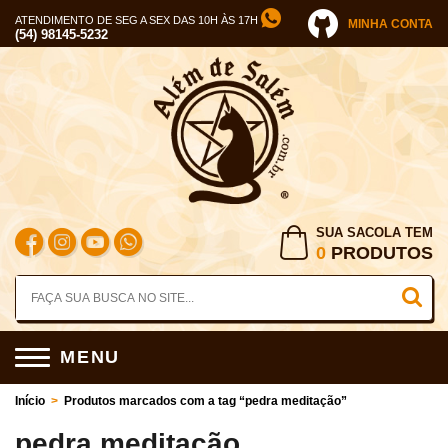
ATENDIMENTO DE SEG A SEX DAS 10H ÀS 17H
MINHA CONTA
(54) 98145-5232
SUA SACOLA TEM
0
PRODUTOS
MENU
Início
>
Produtos marcados com a tag “pedra meditação”
pedra meditação