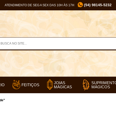
(54) 98145-5232
ATENDIMENTO DE SEG A SEX DAS 10H ÀS 17H
SUPRIMENT
JOIAS
IO
FEITIÇOS
MÁGICOS
MÁGICAS
ade”