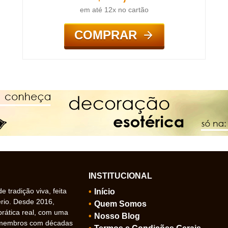
em até 12x no cartão
COMPRAR
INSTITUCIONAL
 tradição viva, feita
Início
ério. Desde 2016,
Quem Somos
prática real, com uma
Nosso Blog
 membros com décadas