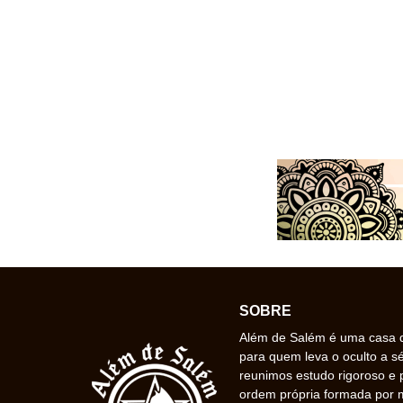
SOBRE
Além de Salém é uma casa de
para quem leva o oculto a s
reunimos estudo rigoroso e 
ordem própria formada por