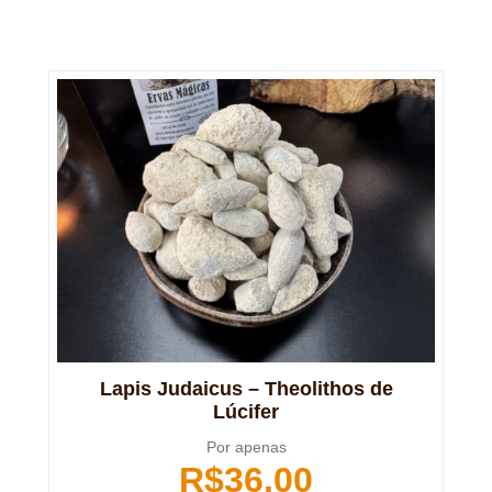
Lapis Judaicus – Theolithos de
Lúcifer
Por apenas
R$
36,00