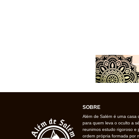
SOBRE
Além de Salém é uma casa de
para quem leva o oculto a s
reunimos estudo rigoroso e 
ordem própria formada por