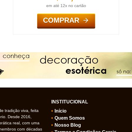
em até 12x no cartão
COMPRAR
INSTITUCIONAL
 tradição viva, feita
Início
ério. Desde 2016,
Quem Somos
prática real, com uma
Nosso Blog
 membros com décadas