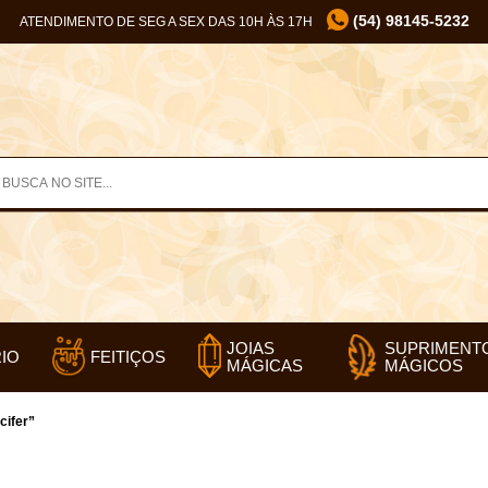
(54) 98145-5232
ATENDIMENTO DE SEG A SEX DAS 10H ÀS 17H
SUPRIMENT
JOIAS
IO
FEITIÇOS
MÁGICOS
MÁGICAS
cifer”