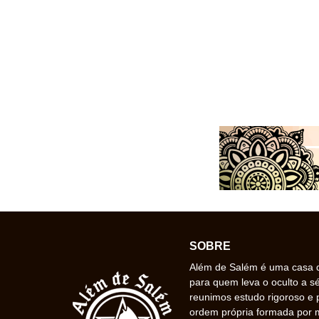
SOBRE
Além de Salém é uma casa de
para quem leva o oculto a s
reunimos estudo rigoroso e 
ordem própria formada por