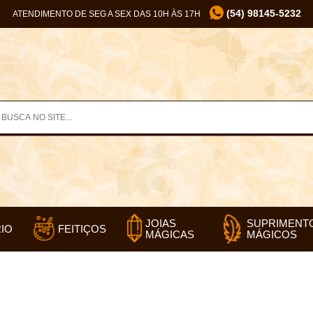
(54) 98145-5232
ATENDIMENTO DE SEG A SEX DAS 10H ÀS 17H
SUPRIMENT
JOIAS
IO
FEITIÇOS
MÁGICOS
MÁGICAS