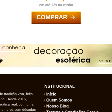
em até 12x no cartão
COMPRAR
INSTITUCIONAL
 tradição viva, feita
Início
ério. Desde 2016,
Quem Somos
prática real, com uma
Nosso Blog
 membros com décadas