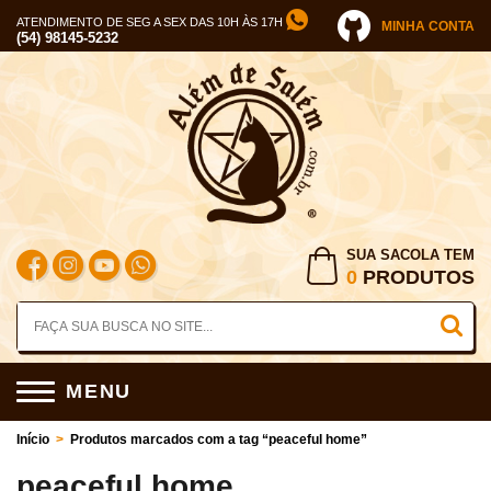
ATENDIMENTO DE SEG A SEX DAS 10H ÀS 17H
MINHA CONTA
(54) 98145-5232
SUA SACOLA TEM
0
PRODUTOS
MENU
Início
>
Produtos marcados com a tag “peaceful home”
peaceful home