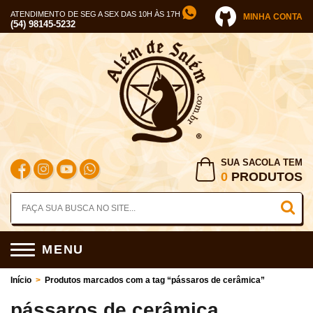
ATENDIMENTO DE SEG A SEX DAS 10H ÀS 17H
MINHA CONTA
(54) 98145-5232
SUA SACOLA TEM
0
PRODUTOS
MENU
Início
>
Produtos marcados com a tag “pássaros de cerâmica”
pássaros de cerâmica