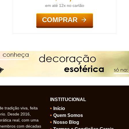
em até 12x no cartão
COMPRAR
INSTITUCIONAL
 tradição viva, feita
Início
ério. Desde 2016,
Quem Somos
prática real, com uma
Nosso Blog
 membros com décadas