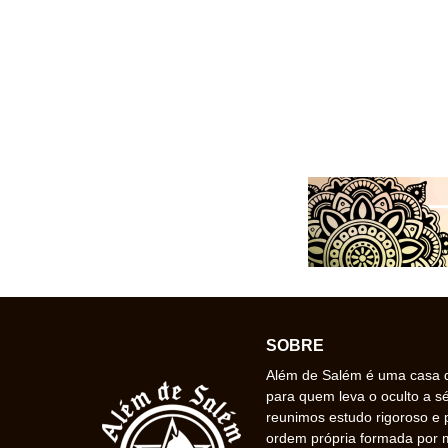
SOBRE
Além de Salém é uma casa de
para quem leva o oculto a s
reunimos estudo rigoroso e 
ordem própria formada por