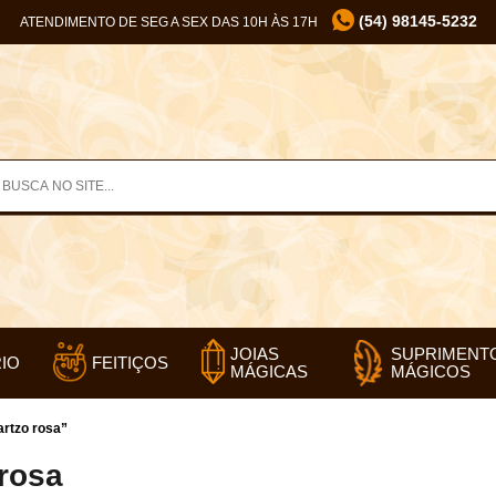
(54) 98145-5232
ATENDIMENTO DE SEG A SEX DAS 10H ÀS 17H
SUPRIMENT
JOIAS
IO
FEITIÇOS
MÁGICOS
MÁGICAS
rtzo rosa”
 rosa