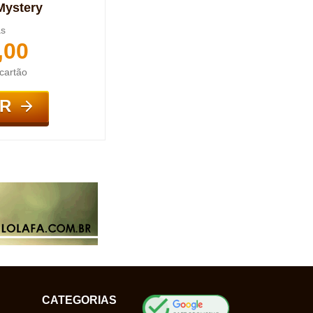
Mystery
as
,00
cartão
R
CATEGORIAS