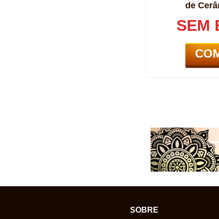
de Cerâ
SEM 
CO
SOBRE