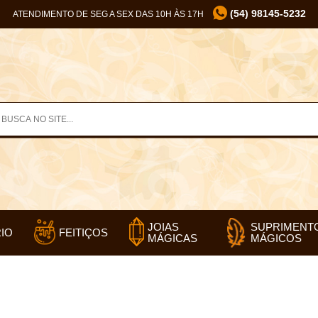
(54) 98145-5232
ATENDIMENTO DE SEG A SEX DAS 10H ÀS 17H
SUPRIMENT
JOIAS
IO
FEITIÇOS
MÁGICOS
MÁGICAS