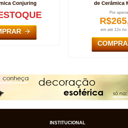
mica Conjuring
de Cerâmica 
ESTOQUE
Por apen
R$
265
em até 12x no 
MPRAR
COMPRA
INSTITUCIONAL