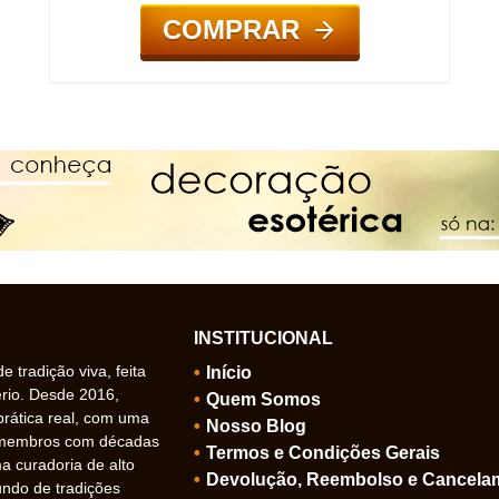
COMPRAR
INSTITUCIONAL
 tradição viva, feita
Início
ério. Desde 2016,
Quem Somos
prática real, com uma
Nosso Blog
 membros com décadas
Termos e Condições Gerais
 curadoria de alto
Devolução, Reembolso e Cancela
undo de tradições