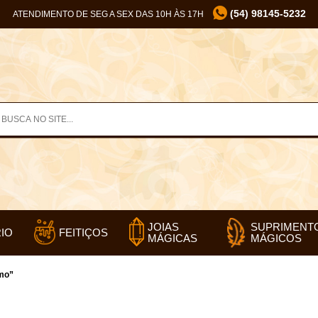
(54) 98145-5232
ATENDIMENTO DE SEG A SEX DAS 10H ÀS 17H
SUPRIMENT
JOIAS
IO
FEITIÇOS
MÁGICOS
MÁGICAS
mo”