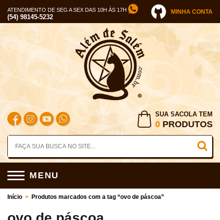
ATENDIMENTO DE SEG A SEX DAS 10H ÀS 17H
MINHA CONTA
(54) 98145-5232
SUA SACOLA TEM
0
PRODUTOS
MENU
Início
>
Produtos marcados com a tag “ovo de páscoa”
ovo de páscoa